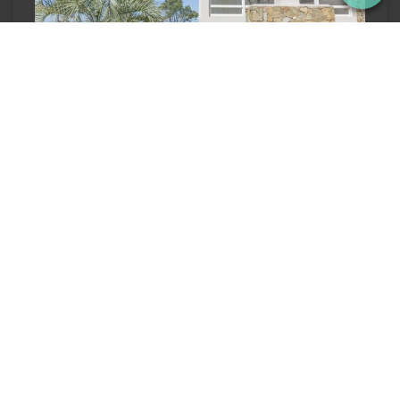
José Ignacio, Club De Mar
3 dormitorios
Sí
325.00m²
U$S 3.950.000